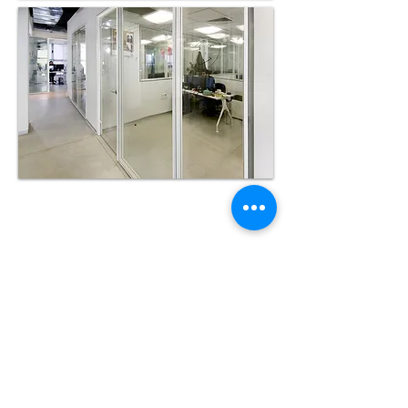
العنوان :
117 شارع ديدوش
مراد
16004 الجزاذر
العاصمة
الجزائر
الطابق الثالث
البريد الإلكتروني :
info@aitamar-lawyers.com