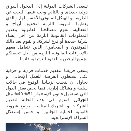
تسعى الشركات الدولية إلى الدخول أسواق
دولية جديدة, و بالتالي وجب عليها البحث عن
الطريقة و الهيكل القانوني الأحسن لها, و الدي
يعطيها المرونة اللزمة لتحقيق أرباح و
الفعالية. تقوم مصالحنا القانونية بتقديم
المعلومات القانونية اللزمة من أجل إنشاء
شركة جديدة أو فرع لشركة. و يقوم بعد دالك
الموثقون و المحامون الدين نتعامل معهم
بالإجراءات القانونية اللزمة من أجل تحصلكم
لجميع الرخص و العقود التوثيقية قانونا.
يسعى فريقنا لتقديم خدمات فردية و حرفية
لكي تستغلون الفرصة للعمل الإيجابي. و
نحاول أن نتجنب لزبنائنا الوقوع في حالات
سلبية و مشاكل إدارية. فيما يخص بعض الدول
التي تستعمل قانون الإستثمار 51% 49% مثل
الجزائر,
فنقوم في هده الحالة لتقديم
الشركات و الشريك المناسب بوضع شروط
قانونية لحماية الجانبين و حسن إستغلال
الشراكة الإستراتجية.