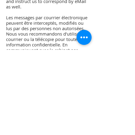
and instruct us to correspond by eMail
as well.
Les messages par courrier électronique
peuvent être interceptés, modifiés ou
lus par des personnes non autorisées.
Nous vous recommandons d'utiliser le
courrier ou la télécopie pour toute
information confidentielle. En
communiquant avec le cabinet par
courrier électronique, vous nous
autorisez à correspondre sous cette
forme dans le dossier en question.
تنبيه بإخلاء المسئولية: هذه الرسالة ومرفقاتها
معدة لاستخدام المُرسَل إليه المقصود
بالرسالة فقط و قد تحتوي على معلومات
سرية أو محمية قانونيا. إن لم تكن الشخص
المقصود، فإنه يُمنع منعا باتا أي عرض أو نشر
أو استخدام غير مصرح به للمحتوى. نرجو
إخطار المُرسِل عن طريق الرد على هذا البريد
الإلكتروني وإتلاف جميع النسخ الموجودة
لديك. تعد التصريحات و الآراء المذكورة في
الرسالة خاصة بالمُرسِل و لا تمثل المنظمة.
كما لا تتحمل المنظمة مسؤولية الأضرار