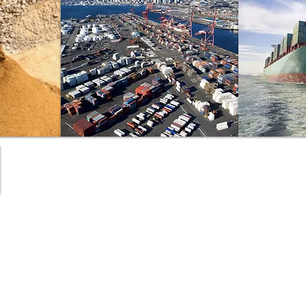
Contact
Call
info@aitamar-lawyers.com
T: +213 20 101 474
F: +213 20 101 474
M: +213 550 05056
M:+49 151 1966600
Skype: In2ternatio