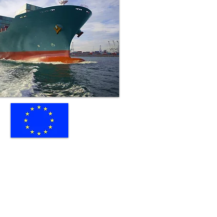
Copyright 2014
by Ait Amar
9
Impressum
6
nal