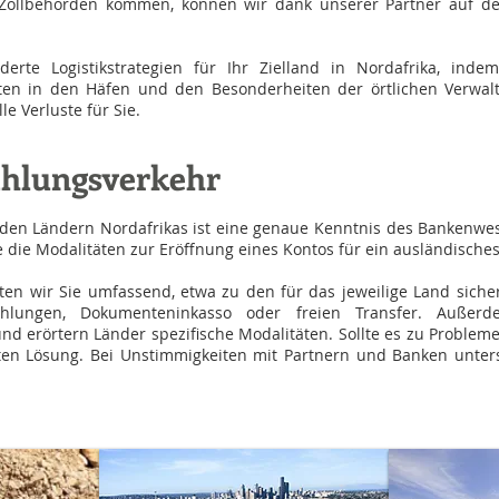
n Zollbehörden kommen, können wir dank unserer Partner auf d
erte Logistikstrategien für Ihr Zielland in Nordafrika, inde
eiten in den Häfen und den Besonderheiten der örtlichen Verwa
e Verluste für Sie.
hlungsverkehr
n den Ländern Nordafrikas ist eine genaue Kenntnis des Bankenw
e die Modalitäten zur Eröffnung eines Kontos für ein ausländisc
en wir Sie umfassend, etwa zu den für das jeweilige Land sich
hlungen, Dokumenteninkasso oder freien Transfer. Außer
und erörtern Länder spezifische Modalitäten. Sollte es zu Probl
ten Lösung. Bei Unstimmigkeiten mit Partnern und Banken unter