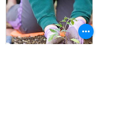
Visit
117 Didouche Mourad
3 Etage
16004, Alger
Algérie
Contact
info@aitamar-lawyers.com