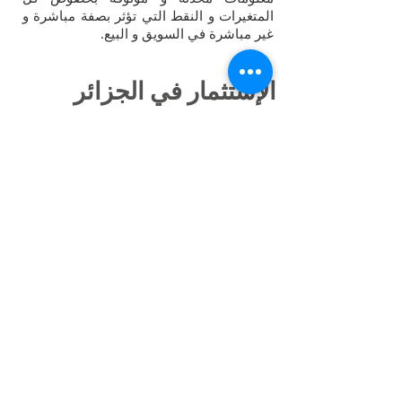
المتغيرات و النقط التي تؤثر بصفة مباشرة و
غير مباشرة في السويق و البيع.
الإستثمار في الجزائر
تعتبر السوق الجزائرية المثال الأحسن
لللإنفتاح في ما يخص الإستثمار و التجارة
الدولية, غير أن هناك الكثير من النقائص و
التي تعتبر هي أيضا فرص مستقبلة للإستمار و
للإستغلال. لقد خصصت برامج و أجهزة الدولة
لتسهيل الإستثمارات الدولية عن طريق هده
الوكالات و المجلس الوطني للإستمار.
وتبقى الجزائر مجالا مفتوحا بالنسبة
للمؤسسات و الشركات الصغيرة و المتوسطة,
و نتصور بعد دراستنا أن هنالك أكثر من 80%
من السوق المفتوحة لهده الشركات.
تبقى شركتنا تحت تصرفكم للحصول على
معلومات كافية و دقيقة حول السوق الجزائرية
و خصائصها. كما نقوم أيضا التكفل بمطالب
زبائننا و التنقل معهم لمقابلة شخصيات