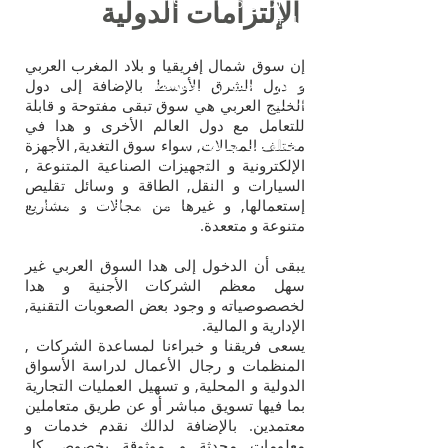
+ النقال
006 666 19 151
الإلتزامات الدولية
+
49
In2ternational
Skype:
إن سوق شمال إفريقيا و بلاد المغرب العربي
جميع الحقوق محفوظة
و دول الشرق الأوسط بالإضافة إلى دول
2014
الخليج العربي هي سوق تبقى مفتوحة و قابلة
للتعامل مع دول العالم الأخرى و هدا في
معلومات مفيدة عن
مختلف المجالات, سواء سوق التغدية, الأجهزة
الإلكترونية و التجهيزات الصناعية المتنوعة ,
المكتب
السيارات و النقل, الطاقة و وسائل تقليص
إستعمالها, و غيرها من مجالات و مشاريع
Designed & published by Mikah -
متنوعة و متععدة.
Algeria 2014 v2.1
يبقى أن الدخول إلى هدا السوق العربي غير
سهل معظم الشركات الأجنية و هدا
لخصصوصياته و وجود بعض الصعوبات التقنية,
الإدارية و المالية.
يسعى فريقنا و خبراءنا لمساعدة الشركات ,
المنظمات و رجال الأعمال لدراسة الأسواق
الدولية و المحلية, و تسهيل العمليات التجارية
بما فيها تسويق مباشر أو عن طريق متعاملين
معتمدين. بالإضافة لدالك نقدم خدمات و
معلومات محدثة و موثوقة بخصوص كل