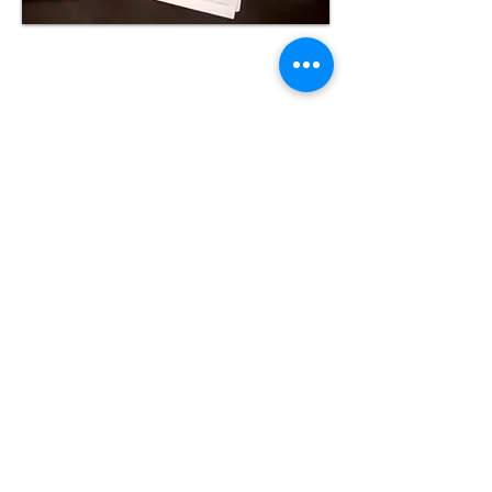
Visit
117 Didouche Mourad
3 Etage
16004, Alger
Algérie
Contact
info@aitamar-lawyers.com
Call
T:
+213 20 101 474
F: +213 20 101 474
M:
+213 550 050569
M:
+49 151 19666006
Skype: In2ternational
Designed & published by Mikah -
Algeria 2014 v2.1